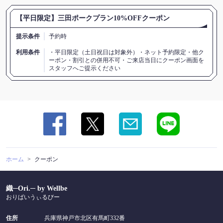
この店舗情報をシェアする
【平日限定】三田ポークプラン10%OFFクーポン
提示条件
予約時
クーポン | 織─Ori.─ by Wellbe
利用条件
・平日限定（土日祝日は対象外）・ネット予約限定・他ク
兵庫県神戸市北区有馬町332番
ーポン・割引との併用不可・ご来店当日にクーポン画面を
https://washokurestaurant-ori.owst.jp/coupons
スタッフへご提示ください
お店情報をコピー
閉じる
ホーム
クーポン
織─Ori.─ by Wellbe
おりばいうぃるびー
住所
兵庫県神戸市北区有馬町332番