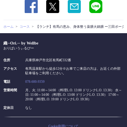
ホーム
コース
【ランチ】有馬の恵み、身体整う薬膳火鍋膳 ー三田ポーク
織─Ori.─ by Wellbe
おりばいうぃるびー
住所
兵庫県神戸市北区有馬町332番
アクセス
有馬温泉駅から徒歩12分※お車でご来店の方は、お近くの外部
駐車場をご利用ください。
電話
078-600-9359
営業時間
月、火: 11:00～14:00 （料理L.O. 13:00 ドリンクL.O. 13:30） 水～
日: 11:00～14:00 （料理L.O. 13:00 ドリンクL.O. 13:30） 17:00～
20:00 （料理L.O. 19:00 ドリンクL.O. 19:30）
定休日
なし
Cookie利用について