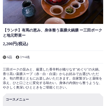
【ランチ】有馬の恵み、身体整う薬膳火鍋膳 ー三田ポーク
と地元野菜ー
2,200円
(税込)
6品
1〜4名
三田ポークの旨みと、厳選した香辛料が織りなす“めぐり”の火鍋。
香り高い薬膳スープ（赤・白・白湯）からお好みでお選びいただ
き、旬の野菜とともにお楽しみいただきます。自家製ダレと薬味を
添え、ひと口ごとに変化する味わい。身体の内側から整うような、
やさしく奥深いひとときをご堪能ください。
コースメニュー