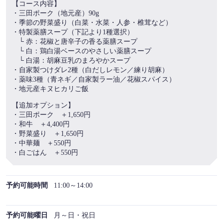
【コース内容】
・三田ポーク（地元産）90g
・季節の野菜盛り（白菜・水菜・人参・椎茸など）
・特製薬膳スープ（下記より1種選択）
└ 赤：花椒と唐辛子の香る薬膳スープ
└ 白：鶏白湯ベースのやさしい薬膳スープ
└ 白湯：胡麻豆乳のまろやかスープ
この店舗情報をシェアする
・自家製つけダレ2種（白だしレモン／練り胡麻）
・薬味3種（青ネギ／自家製ラー油／花椒スパイス）
・地元産キヌヒカリご飯
【ランチ】有馬の恵み、身体整う薬膳火鍋膳 ー三田ポーク
と地元野菜ー | 織─Ori.─ by Wellbe
【追加オプション】
・三田ポーク ＋1,650円
兵庫県神戸市北区有馬町332番
・和牛 ＋4,400円
https://washokurestaurant-ori.owst.jp/courses/218814039
・野菜盛り ＋1,650円
・中華麺 ＋550円
お店情報をコピー
・白ごはん ＋550円
予約可能時間
11:00～14:00
予約可能曜日
月～日・祝日
閉じる