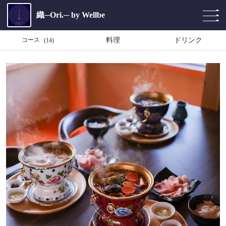
織─Ori.─ by Wellbe
コース
料理
ドリンク
(14)