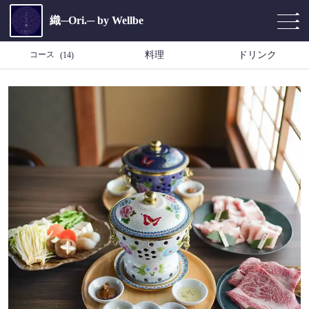
織─Ori.─ by Wellbe
コース
料理
ドリンク
(14)