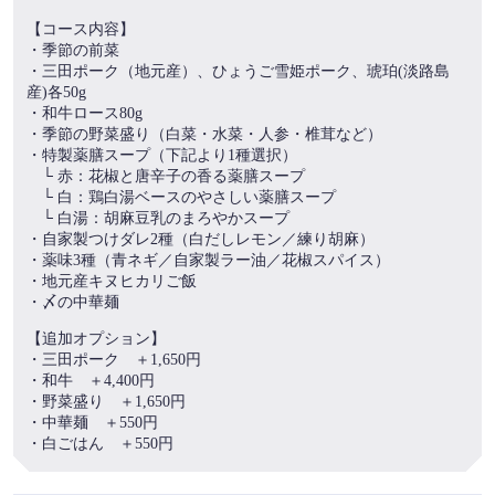
【コース内容】
・季節の前菜
・三田ポーク（地元産）、ひょうご雪姫ポーク、琥珀(淡路島
産)各50g
・和牛ロース80g
・季節の野菜盛り（白菜・水菜・人参・椎茸など）
・特製薬膳スープ（下記より1種選択）
└ 赤：花椒と唐辛子の香る薬膳スープ
└ 白：鶏白湯ベースのやさしい薬膳スープ
この店舗情報をシェアする
└ 白湯：胡麻豆乳のまろやかスープ
・自家製つけダレ2種（白だしレモン／練り胡麻）
【ディナー】身体ととのう、薬膳火鍋膳 ─産地の恵み、
・薬味3種（青ネギ／自家製ラー油／花椒スパイス）
三銘柄豚と黒毛和牛─ | 織─Ori.─ by Wellbe
・地元産キヌヒカリご飯
・〆の中華麺
兵庫県神戸市北区有馬町332番
https://washokurestaurant-ori.owst.jp/courses/218814042
【追加オプション】
・三田ポーク ＋1,650円
・和牛 ＋4,400円
お店情報をコピー
・野菜盛り ＋1,650円
・中華麺 ＋550円
・白ごはん ＋550円