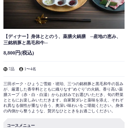
【ディナー】身体ととのう、薬膳火鍋膳 ─産地の恵み、
三銘柄豚と黒毛和牛─
8,800円
(税込)
7品
1〜4名
三田ポーク・ひょうご雪姫・琥珀、三つの銘柄豚と黒毛和牛の旨み
が、厳選した香辛料とともに織りなす"めぐり"の火鍋。香り高い薬
膳スープ（赤・白・白湯）からお好みでお選びいただき、旬の野菜
とともにお楽しみいただきます。自家製ダレと薬味を添え、それぞ
れ異なる個性が重なり合う、奥深い味わいをご堪能ください。身体
の内側から整うような、贅沢なひとときをお過ごしください。
コースメニュー