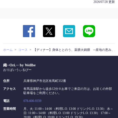
2026/07/28 更新
ホーム
コース
【ディナー】身体ととのう、薬膳火鍋膳 ─産地の恵み、三
織─Ori.─ by Wellbe
おりばいうぃるびー
住所
兵庫県神戸市北区有馬町332番
アクセス
有馬温泉駅から徒歩12分※お車でご来店の方は、お近くの外部
駐車場をご利用ください。
電話
078-600-9359
営業時間
月、火: 11:00～14:00 （料理L.O. 13:00 ドリンクL.O. 13:30） 水～
日: 11:00～14:00 （料理L.O. 13:00 ドリンクL.O. 13:30） 17:00～
20:00 （料理L.O. 19:00 ドリンクL.O. 19:30）