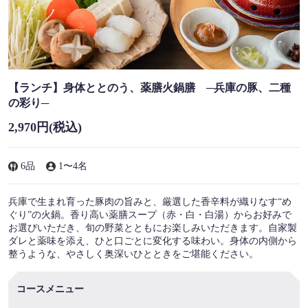
【ランチ】身体ととのう、薬膳火鍋膳 ─兵庫の豚、二種
の彩り─
2,970円
(税込)
6品
1〜4名
兵庫で生まれ育った豚肉の旨みと、厳選した香辛料が織りなす“め
ぐり”の火鍋。香り高い薬膳スープ（赤・白・白湯）からお好みで
お選びいただき、旬の野菜とともにお楽しみいただきます。自家製
ダレと薬味を添え、ひと口ごとに変化する味わい。身体の内側から
整うような、やさしく奥深いひとときをご堪能ください。
コースメニュー