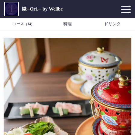
織─Ori.─ by Wellbe
コース
料理
ドリンク
(14)