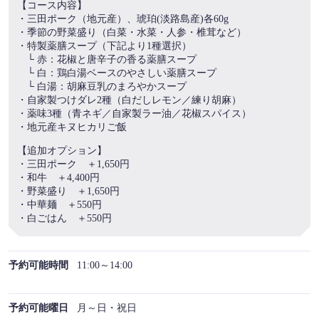
【コース内容】
・三田ポーク（地元産）、琥珀(淡路島産)各60g
・季節の野菜盛り（白菜・水菜・人参・椎茸など）
・特製薬膳スープ（下記より1種選択）
この店舗情報をシェアする
└ 赤：花椒と唐辛子の香る薬膳スープ
└ 白：鶏白湯ベースのやさしい薬膳スープ
【ランチ】身体ととのう、薬膳火鍋膳 ─兵庫の豚、二種
└ 白湯：胡麻豆乳のまろやかスープ
の彩り─ | 織─Ori.─ by Wellbe
・自家製つけダレ2種（白だしレモン／練り胡麻）
・薬味3種（青ネギ／自家製ラー油／花椒スパイス）
兵庫県神戸市北区有馬町332番
・地元産キヌヒカリご飯
https://washokurestaurant-ori.owst.jp/courses/221966500
【追加オプション】
・三田ポーク ＋1,650円
お店情報をコピー
・和牛 ＋4,400円
・野菜盛り ＋1,650円
・中華麺 ＋550円
・白ごはん ＋550円
閉じる
予約可能時間
11:00～14:00
予約可能曜日
月～日・祝日